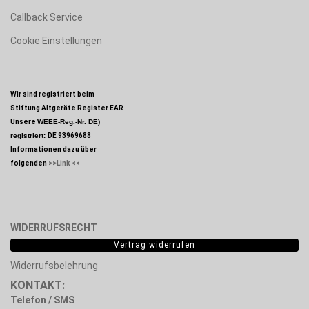
Callback Service
Cookie Einstellungen
Wir sind registriert beim
Stiftung Altgeräte Register EAR
Unsere
WEEE-Reg.-Nr. DE)
registriert:
DE 93969688
Informationen dazu über
folgenden
>>Link <<
WIDERRUFSRECHT
Vertrag widerrufen
Widerrufsbelehrung
KONTAKT:
Telefon / SMS