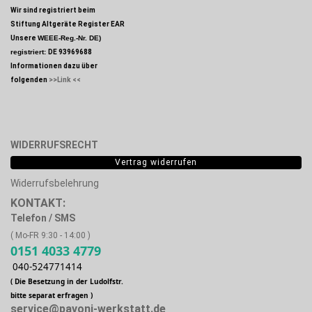
Wir sind registriert beim
Stiftung Altgeräte Register EAR
Unsere
WEEE-Reg.-Nr. DE)
registriert:
DE 93969688
Informationen dazu über
folgenden
>>Link <<
WIDERRUFSRECHT
Vertrag widerrufen
Widerrufsbelehrung
KONTAKT:
Telefon / SMS
( Mo-FR 9:30 - 14:00 )
0151 4033 4779
040-524771414
( Die Besetzung in der Ludolfstr.
bitte separat erfragen )
service@pavoni-werkstatt.de