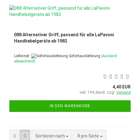
088 Alternativer Griff, passend für alle LaPavoni
Handhebelgeräte ab 1982
Lieferzeit:
Sofortauslieferung
(Ausland
abweichend)
4,40 EUR
inkl. 19% MwSt. zzgl.
Versand
IN DEN WARENKORB
Sortieren nach
pro Seite
Sortieren nach
8 pro Seite