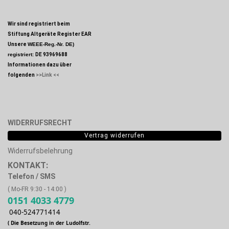
Wir sind registriert beim
Stiftung Altgeräte Register EAR
Unsere
WEEE-Reg.-Nr. DE)
registriert:
DE 93969688
Informationen dazu über
folgenden
>>Link <<
WIDERRUFSRECHT
Vertrag widerrufen
Widerrufsbelehrung
KONTAKT:
Telefon / SMS
( Mo-FR 9:30 - 14:00 )
0151 4033 4779
040-524771414
( Die Besetzung in der Ludolfstr.