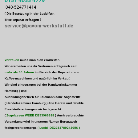
0151 4033 4779
040-524771414
( Die Besetzung in der Ludolfstr.
bitte separat erfragen )
service@pavoni-werkstatt.de
Vertrauen
muss man sich erarbeiten.
Wir erarbeiten uns ihr Vertrauen erfolgreich seit
mehr als 30 Jahren
im Bereich der Reparatur von
Kaffee-maschinen und natürlich im Verkauf.
Wir sind eingetragen bei der Handwerkskammer
Hamburg )
und
Ausbildungsbetrieb für kaufmännische Angestellte.
( Handelskammer Hamburg ) Alte Geräte und defekte
Ersatzteile entsorgen wir fachgerecht.
(
Zugelassen WEEE
DE93969688
) Auch verbrauchte
Verpackung wird in unserem Namen Europaweit
fachgerecht entsorgt.
( Lucid
DE2254780243656
)