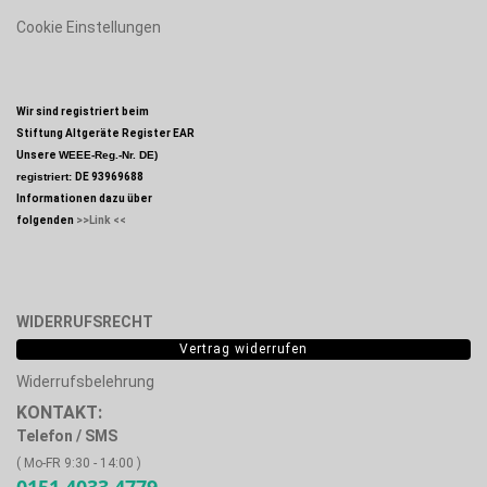
Cookie Einstellungen
Wir sind registriert beim
Stiftung Altgeräte Register EAR
Unsere
WEEE-Reg.-Nr. DE)
registriert:
DE 93969688
Informationen dazu über
folgenden
>>Link <<
WIDERRUFSRECHT
Vertrag widerrufen
Widerrufsbelehrung
KONTAKT:
Telefon / SMS
( Mo-FR 9:30 - 14:00 )