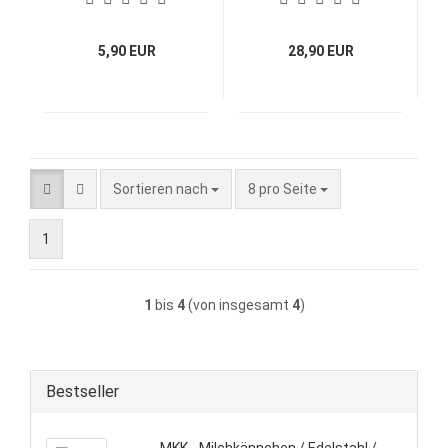
Edelstahl /
Milchkännchen
Milchkännchen
5,90 EUR
28,90 EUR
Sortieren nach
pro Seite
Sortieren nach
8 pro Seite
1
1
bis
4
(von insgesamt
4
)
Bestseller