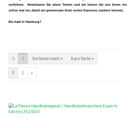
vorführen. Vereinbaren Sie einen Termin und wir heizen die von ihnen ins
schon mal vor, damit wir gemeinsam ihren ersten Espresso zaubern können.
Bis bald in Hamburg?
Sortieren nach
pro Seite
Sortieren nach
8 pro Seite
1
2
»