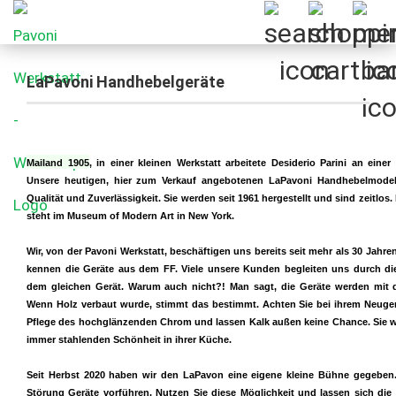
LaPavoni Handhebelgeräte
Mailand 1905
, i
n einer kleinen Werkstatt arbeitete Desiderio Parini an einer
Unsere heutigen, hier zum Verkauf angebotenen LaPavoni Handhebelmodell
Qualität und Zuverlässigkeit. Sie werden seit 1961 hergestellt und sind zeitlos
steht im Museum of Modern Art in New York.
Wir, von der Pavoni Werkstatt, beschäftigen uns bereits seit mehr als 30 Jahre
kennen die Geräte aus dem FF. Viele unsere Kunden begleiten uns durch di
dem gleichen Gerät. Warum auch nicht?! Man sagt, die Geräte werden mit d
Wenn Holz verbaut wurde, stimmt das bestimmt. Achten Sie bei ihrem Neuge
Pflege des hochglänzenden Chrom und lassen Kalk außen keine Chance. Sie w
immer stahlenden Schönheit in ihrer Küche.
Seit Herbst 2020 haben wir den LaPavon eine eigene kleine Bühne gegeben
Störung Geräte vorführen. Nutzen Sie diese Möglichkeit und lassen sich die