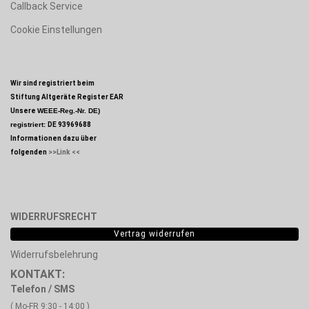
Callback Service
Cookie Einstellungen
Wir sind registriert beim
Stiftung Altgeräte Register EAR
Unsere
WEEE-Reg.-Nr. DE)
registriert:
DE 93969688
Informationen dazu über
folgenden
>>Link <<
WIDERRUFSRECHT
Vertrag widerrufen
Widerrufsbelehrung
KONTAKT:
Telefon / SMS
( Mo-FR 9:30 - 14:00 )