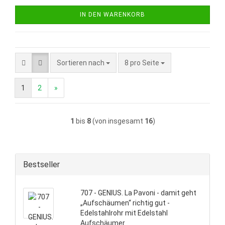
IN DEN WARENKORB
Sortieren nach
pro Seite
Sortieren nach
8 pro Seite
1
2
»
1
bis
8
(von insgesamt
16
)
Bestseller
707 - GENIUS. La Pavoni - damit geht
„Aufschäumen“ richtig gut -
Edelstahlrohr mit Edelstahl
Aufschäumer