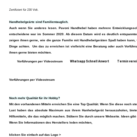
Zertifiziert für 230 Volt.
Handhebelgeärte sind Familientauglich.
Auch wenn Sie anderes lesen. Pavoni Handhebel haben mehrere Entwicklungsschri
entscheidene war im Sommer 2020. Ab diesem Datum wird es deutlich entspannter 
zeigen ihnen gerne, wie die ganze Familie mit Handhebelgeräten Spaß haben kann, 
Dinge achten. Um das zu erreichen ist vielleicht eine Beratung oder auch Vorführ
ihnen gerne bieten möchten.
Vorführungen per Videostream
Whatsapp Schnell Anwort
Termin vere
Vorführungen per Videostream
Noch mehr Qualität für ihr Hobby?
Mit den vorhandenen Mitteln erreichen Sie eine Top Qualität. Wenn Sie diese noch ste
Lust haben das absolute Maximum aus ihrem Hanhebelgerät herauszuholen, biete
Hilfsmitteln, die das möglich machen. Stöbern Sie durch unsere Webseite. Ideen gibt 
Wenn Sie Informationen des Herstellers leden möchten,
klicken Sie einfach auf das Logo >