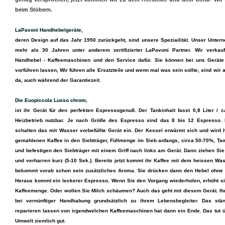
beim Stöbern.
LaPavoni Handhebelgeräte,
deren Design auf das Jahr 1950 zurückgeht, sind unsere Speziailität. Unser Unterne
mehr als 30 Jahren unter anderem zertifizierter LaPavoni Partner. Wir verkauf
Handhebel - Kaffeemaschinen und den Service dafür. Sie können bei uns Gerät
vorführen lassen, Wir führen alle Ersatzteile und wenn mal was sein sollte, sind wir 
da, auch während der Garantiezeit
.
Die Euopiccola Lusso chrom,
ist ihr Gerät für den perfekten Espressogenuß. Der Tankinhalt fasst 0,8 Liter / c
Heizbetrieb nutzbar. Je nach Größe des Espresso sind das 8 bis 12 Espresso. 
schalten das mit Wasser vorbefüllte Gerät ein. Der Kessel erwärmt sich und wird he
gemahlenen Kaffee in den Siebträger, Füllmenge im Sieb anfangs, circa 50-70%, Ta
und befestigen den Siebträger mit einem Griff nach links am Gerät. Dann ziehen Si
und verharren kurz (5-10 Sek.). Bereits jetzt kommt ihr Kaffee mit dem heissen Wa
bekommt vorab schon sein zusätzliches Aroma. Sie drücken dann den Hebel ohne v
Heraus kommt ein leckerer Espresso. Wenn Sie den Vorgang wiederholen, erhöht s
Kaffeemenge. Oder wollen Sie Milch schäumen? Auch das geht mit diesem Gerät. Ih
bei vernünftiger Handhabung grundsätzlich zu ihrem Lebensbegleiter. Das st
reparieren lassen von irgendwelchen Kaffeemaschinen hat dann ein Ende. Das tut 
Umwelt ziemlich gut
.