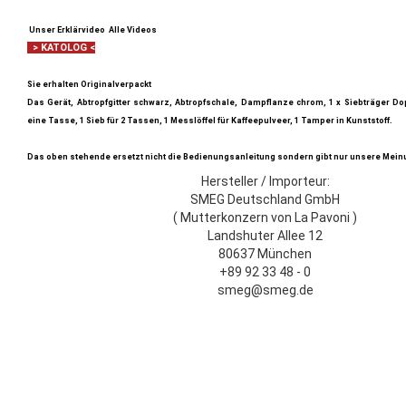
Unser Erklärvideo
Alle Videos
> KATOLOG <
Sie erhalten Originalverpackt
Das Gerät, Abtropfgitter schwarz, Abtropfschale, Dampflanze chrom, 1 x Siebträger Dop
eine Tasse, 1 Sieb für 2 Tassen, 1 Messlöffel für Kaffeepulveer, 1 Tamper in Kunststoff.
Das oben stehende ersetzt nicht die Bedienungsanleitung sondern gibt nur unsere Mein
Hersteller / Importeur:
SMEG Deutschland GmbH
( Mutterkonzern von La Pavoni )
Landshuter Allee 12
80637 München
+89 92 33 48 - 0
smeg@smeg.de