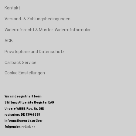
Kontakt
Versand- & Zahlungsbedingungen
Widerrufsrecht & Muster-Widerrufsformular
AGB
Privatsphäre und Datenschutz
Callback Service
Cookie Einstellungen
Wir sind registriert beim
Stiftung Altgeräte Register EAR
Unsere
WEEE-Reg.-Nr. DE)
registriert:
DE 93969688
Informationen dazu über
folgenden
>>Link <<