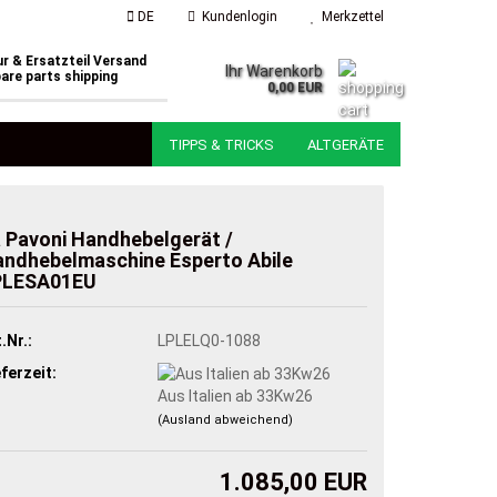
DE
Kundenlogin
Merkzettel
r & Ersatzteil Versand
Ihr Warenkorb
are parts shipping
0,00 EUR
TIPPS & TRICKS
ALTGERÄTE
 Pavoni Handhebelgerät /
ndhebelmaschine Esperto Abile
PLESA01EU
.Nr.:
LPLELQ0-1088
eferzeit:
Aus Italien ab 33Kw26
(Ausland abweichend)
1.085,00 EUR