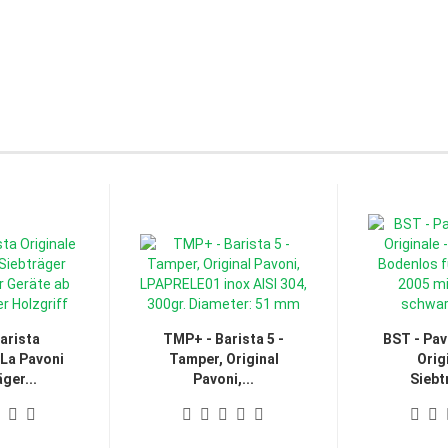
arista
TMP+ - Barista 5 -
BST - Pav
 La Pavoni
Tamper, Original
Orig
ger...
Pavoni,...
Siebt