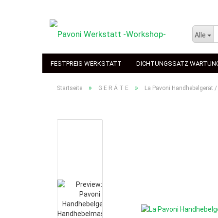
Alle
FESTPREIS WERKSTATT
DICHTUNGSSATZ WARTUN
»
»
Startseite
G E R Ä T E
La Pavoni Handhebelgerät 