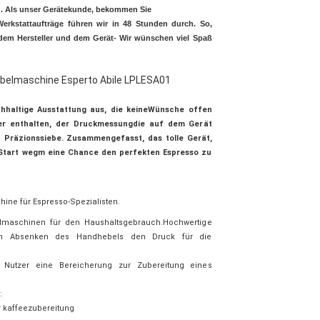
en. Als unser Gerätekunde, bekommen Sie
 Werkstattaufträge führen wir in 48 Stunden durch. So,
dem Hersteller und dem Gerät- Wir wünschen viel Spaß
ebelmaschine Esperto Abile LPLESA01
ichhaltige Ausstattung aus, die keineWünsche offen
mper enthalten, der Druckmessungdie auf dem Gerät
ta Präzionssiebe. Zusammengefasst, das tolle Gerät,
 Start wegm eine Chance den perfekten Espresso zu
hine für Espresso-Spezialisten.
maschinen für den Haushaltsgebrauch.Hochwertige
rch Absenken des Handhebels den Druck für die
n Nutzer eine Bereicherung zur Zubereitung eines
:
 kaffeezubereitung