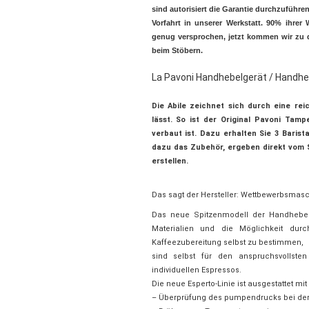
sind autorisiert die Garantie durchzuführ
Vorfahrt in unserer Werkstatt. 90% ihrer
genug versprochen, jetzt kommen wir zu 
beim Stöbern.
La Pavoni Handhebelgerät / Handh
Die Abile zeichnet sich durch eine re
lässt. So ist der Original Pavoni Ta
verbaut ist. Dazu erhalten Sie 3 Baris
dazu das Zubehör, ergeben direkt vom
erstellen.
Das sagt der Hersteller: Wettbewerbsmasc
Das neue Spitzenmodell der Handhebel
Materialien und die Möglichkeit du
Kaffeezubereitung selbst zu bestimmen,
sind selbst für den anspruchsvollste
individuellen Espressos.
Die neue Esperto-Linie ist ausgestattet mit 
– Überprüfung des pumpendrucks bei der