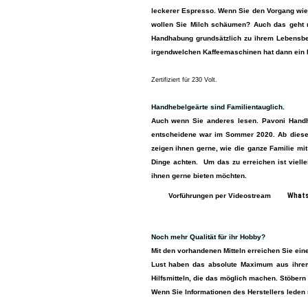
leckerer Espresso. Wenn Sie den Vorgang wie
wollen Sie Milch schäumen? Auch das geht mi
Handhabung grundsätzlich zu ihrem Lebensbeg
irgendwelchen Kaffeemaschinen hat dann ein E
Zertifiziert für 230 Volt.
Handhebelgeärte sind Familientauglich.
Auch wenn Sie anderes lesen. Pavoni Handhe
entscheidene war im Sommer 2020. Ab diesem
zeigen ihnen gerne, wie die ganze Familie m
Dinge achten. Um das zu erreichen ist viell
ihnen gerne bieten möchten.
Vorführungen per Videostream
Whats
Noch mehr Qualität für ihr Hobby?
Mit den vorhandenen Mitteln erreichen Sie eine
Lust haben das absolute Maximum aus ihrem
Hilfsmitteln, die das möglich machen. Stöbern 
Wenn Sie Informationen des Herstellers leden