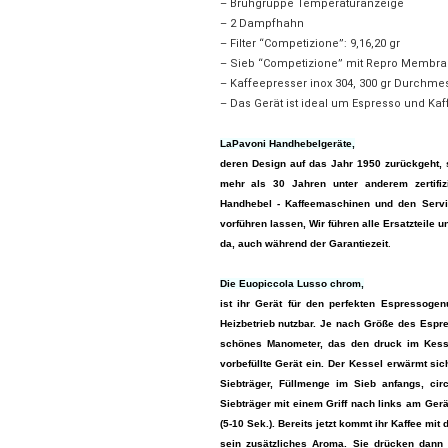
– Brühgruppe Temperaturanzeige
– 2 Dampfhahn
– Filter “Competizione”: 9,16,20 gr
– Sieb “Competizione” mit Repro Membra
– Kaffeepresser inox 304, 300 gr Durchme
– Das Gerät ist ideal um Espresso und K
LaPavoni Handhebelgeräte,
deren Design auf das Jahr 1950 zurückgeht, s
mehr als 30 Jahren unter anderem zertifizi
Handhebel - Kaffeemaschinen und den Servi
vorführen lassen, Wir führen alle Ersatzteile 
da, auch während der Garantiezeit
.
Die Euopiccola Lusso chrom,
ist ihr Gerät für den perfekten Espressogenu
Heizbetrieb nutzbar. Je nach Größe des Espr
schönes Manometer, das den druck im Kesse
vorbefüllte Gerät ein. Der Kessel erwärmt sic
Siebträger, Füllmenge im Sieb anfangs, ci
Siebträger mit einem Griff nach links am Ger
(5-10 Sek.). Bereits jetzt kommt ihr Kaffee 
sein zusätzliches Aroma. Sie drücken dann