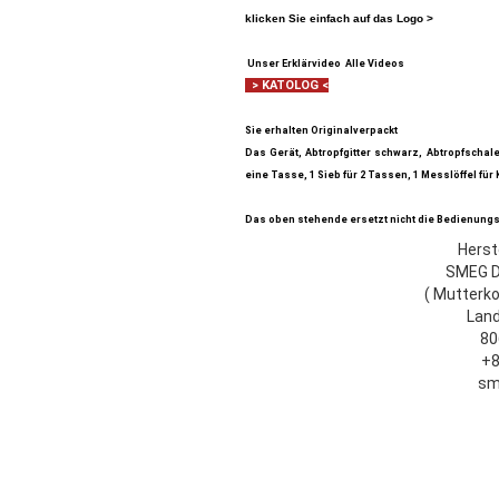
klicken Sie einfach auf das Logo >
Unser Erklärvideo
Alle Videos
> KATOLOG <
Sie erhalten Originalverpackt
Das Gerät, Abtropfgitter schwarz, Abtropfschal
eine Tasse, 1 Sieb für 2 Tassen, 1 Messlöffel für
Das oben stehende ersetzt nicht die Bedienungs
Herst
SMEG D
( Mutterko
Land
80
+
sm