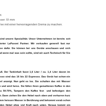
n
sser: 51 mm
affee mit einer hervorragenden Crema zu machen.
ind unsere Speziailität. Unser Unternehmen ist bereits seit
erter LaPavoni Partner. Wir verkaufen generell fast nur
ce dafür. Sie können bei uns Geräte anschauen und sich
und wenn mal was sein sollte, sind wir auch Technisch für Sie
ß. Der Tankinhalt fasst 1,6 Liter / ca. 1,4 Liter davon im
esso sind das 16 bis 22 Espresso. Das Gerät hat schon ein
l anzeigt. Nun geht es los. Sie schalten das mit Wasser
h und wird heiss. Sie füllen ihren gemahlenen Kaffee in den
rca 50-70%, Tampern den Kaffee fest und befestigen den
ät. Dann ziehen Sie den Hebel nach oben und verharren kurz
mit dem heissen Wasser in Berührung und bekommt vorab schon
 den Hebel ohne viel Kraft nach unten. Heraus kommt ein