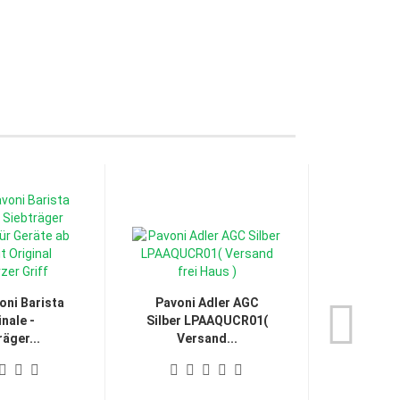
oni Barista
Pavoni Adler AGC
707 - 
inale -
Silber LPAAQUCR01(
Pavoni 
räger...
Versand...
„Aufsc