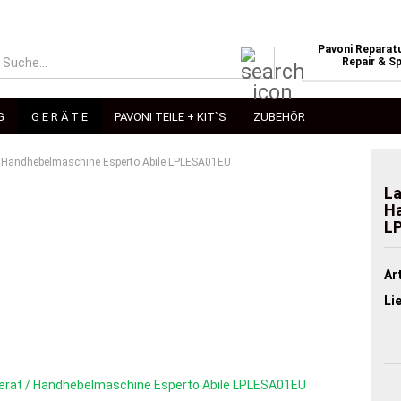
Pavoni Reparatu
Suche...
Repair & Sp
G
G E R Ä T E
PAVONI TEILE + KIT`S
ZUBEHÖR
/ Handhebelmaschine Esperto Abile LPLESA01EU
La
Ha
L
Art
Li