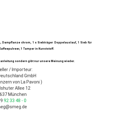
e, Dampflanze chrom, 1 x Siebträger Doppelauslauf, 1 Sieb für
 Kaffeepulveer, 1 Tamper in Kunststoff.
anleitung sondern gibt nur unsere Meinung wieder.
eller / Importeur:
eutschland GmbH
nzern von La Pavoni )
shuter Allee 12
637 München
89
92 33 48 - 0
eg@smeg.de