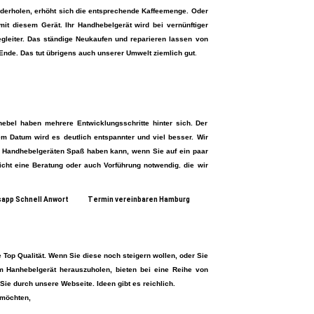
derholen, erhöht sich die entsprechende Kaffeemenge. Oder
t diesem Gerät. Ihr Handhebelgerät wird bei vernünftiger
leiter. Das ständige Neukaufen und reparieren lassen von
nde. Das tut übrigens auch unserer Umwelt ziemlich gut
.
bel haben mehrere Entwicklungsschritte hinter sich. Der
 Datum wird es deutlich entspannter und viel besser. Wir
it Handhebelgeräten Spaß haben kann, wenn Sie auf ein paar
eicht eine Beratung oder auch Vorführung notwendig
,
die wir
app Schnell Anwort
Termin vereinbaren Hamburg
 Top Qualität. Wenn Sie diese noch steigern wollen, oder Sie
 Hanhebelgerät herauszuholen, bieten bei eine Reihe von
Sie durch unsere Webseite. Ideen gibt es reichlich.
 möchten,