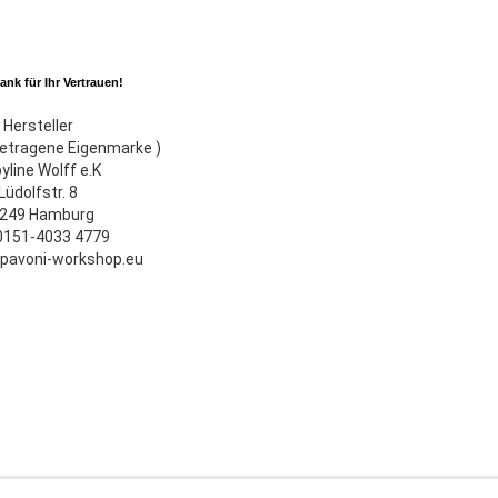
ank für Ihr Vertrauen!
Hersteller
ngetragene Eigenmarke )
yline Wolff e.K
Lüdolfstr. 8
249 Hamburg
 0151-4033 4779
pavoni-workshop.eu