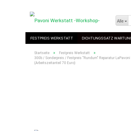
Alle
FESTPREIS WERKSTATT
DICHTUNGSSATZ WARTUN
»
»
Startseite
Festpreis Werkstatt
300b / Sonderpreis / Festpreis "Rundum" Reparatur LaPavoni 
(Arbeitszeitanteil 70 Euro)