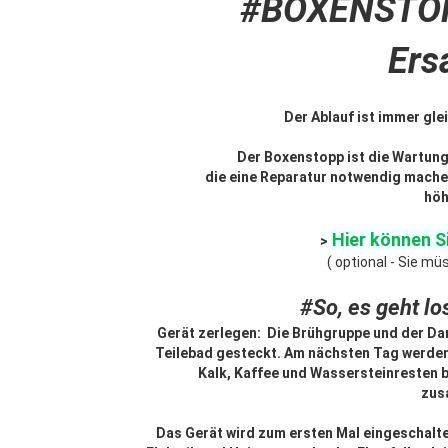
#BOXENSTO
Ers
Der Ablauf ist immer gle
Der Boxenstopp ist die Wartung
die eine Reparatur notwendig machen
höh
Hier können S
>
( optional - Sie müs
#So, es geht lo
Gerät zerlegen: Die Brühgruppe und der Da
Teilebad gesteckt. Am nächsten Tag werden
Kalk, Kaffee und Wassersteinresten b
zus
Das Gerät wird zum ersten Mal eingeschalt