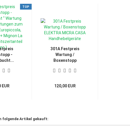
TOP
stpreis
301A Festpreis
topp -
Wartung /
ucht...
Boxenstopp
ELEKTRA...
0 EUR
120,00 EUR
h folgende Artikel gekauft: