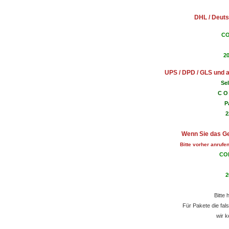
DHL / Deuts
CO
2
UPS / DPD / GLS und a
Se
C O 
P
2
Wenn Sie das Ge
Bitte vorher anrufe
COP
2
Bitte 
Für Pakete die fal
wir k