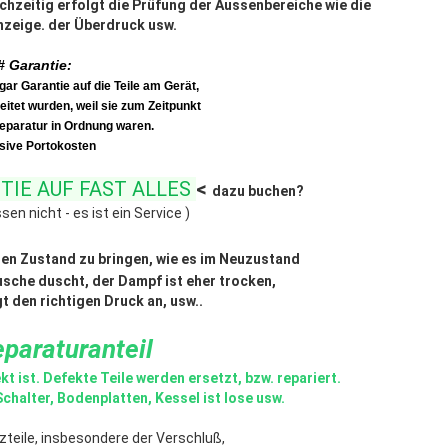
ichzeitig erfolgt die Prüfung der Aussenbereiche wie die
zeige. der Überdruck usw.
# Garantie:
r Garantie auf die Teile am Gerät,
eitet wurden, weil sie zum Zeitpunkt
eparatur in Ordnung waren.
usive Portokosten
TIE AUF FAST ALLES
<
dazu buchen?
sen nicht - es ist ein Service )
n den Zustand zu bringen, wie es im Neuzustand
Dusche duscht, der Dampf ist eher trocken,
 den richtigen Druck an, usw..
paraturanteil
t ist. Defekte Teile werden ersetzt, bzw. repariert.
chalter, Bodenplatten, Kessel ist lose usw.
eile, insbesondere der Verschluß,