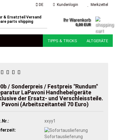
DE
Kundenlogin
Merkzettel
r & Ersatzteil Versand
Ihr Warenkorb
are parts shipping
0,00 EUR
TIPPS & TRICKS
ALTGERÄTE
0b / Sonderpreis / Festpreis "Rundum"
paratur LaPavoni Handhebelgeräte
klusive der Ersatz- und Verschleissteile.
 Pavoni (Arbeitszeitanteil 70 Euro)
.Nr.:
xxyy1
eferzeit:
Sofortauslieferung