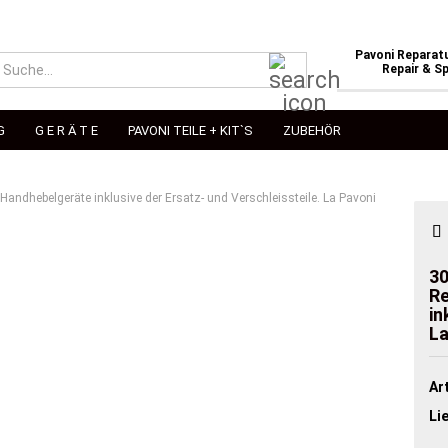
Pavoni Reparatu
Suche...
Repair & Sp
G
G E R Ä T E
PAVONI TEILE + KIT`S
ZUBEHÖR
Handhebelgeräte inklusive der Ersatz- und Verschleissteile. La Pavoni
30
Re
in
La
Art
Li