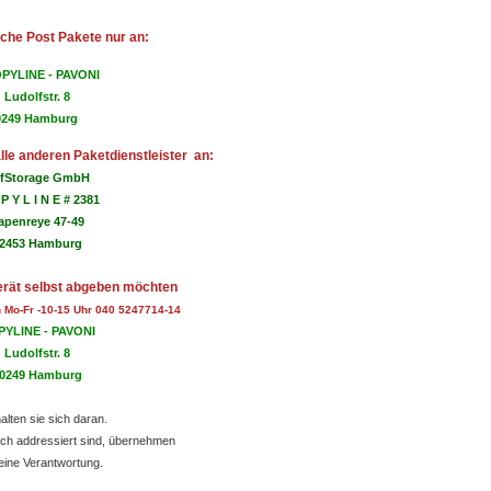
che Post Pakete nur an:
PYLINE - PAVONI

Ludolfstr. 8

0249 Hamburg
lle anderen Paketdienstleister an:
lfStorage GmbH
P Y L I N E # 2381
apenreye 47-49
2453 Hamburg
rät selbst abgeben möchten
n Mo-Fr -10-15 Uhr 040 5247714-14
YLINE - PAVONI
Ludolfstr. 8
0249 Hamburg
halten sie sich daran.
sch addressiert sind, übernehmen
eine Verantwortung.