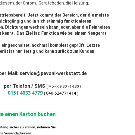
n diesem, der Chrom, Geräteboden, die Heizung.
etriebsbereit. Jetzt kommt der Bereich, der die meiste
ichtgängig und in sich stimmig funktionieren.
. Dichtungen wechseln kann jeder, aber die Feinheiten
t kennt.
Das Ziel ist: Funktion wie bei einem Neugerät.
 eingeschaltet, nochmal komplett geprüft. Letzte
Gerät ist nun fertig und kann zurück zum Kunden.
per Mail: service@pavoni-werkstatt.de
per Telefon / SMS
( Mo-FR 9:30 - 14:30 )
0151 4033 4779
( 040-524771414 )
ie einen Karton buchen
ang sicher zu stellen, nehmen Sie
de Versandadressen