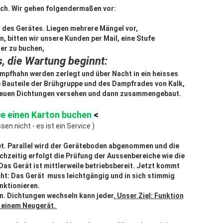
ich. Wir gehen folgendermaßen vor:
 des Gerätes. Liegen mehrere Mängel vor,
, bitten wir unsere Kunden per Mail, eine Stufe
er zu buchen,
s, die Wartung beginnt:
mpfhahn werden zerlegt und über Nacht in ein heisses
 Bauteile der Brühgruppe und des Dampfrades von Kalk,
 neuen Dichtungen versehen und dann zusammengebaut.
ie einen Karton buchen
<
sen nicht - es ist ein Service )
et. Parallel wird der Geräteboden abgenommen und die
ichzeitig erfolgt die Prüfung der Aussenbereiche wie die
s Gerät ist mittlerweile betriebsbereit. Jetzt kommt
cht: Das Gerät muss leichtgängig und in sich stimmig
nktionieren.
. Dichtungen wechseln kann jeder
. Unser Ziel: Funktion
i einem Neugerät.