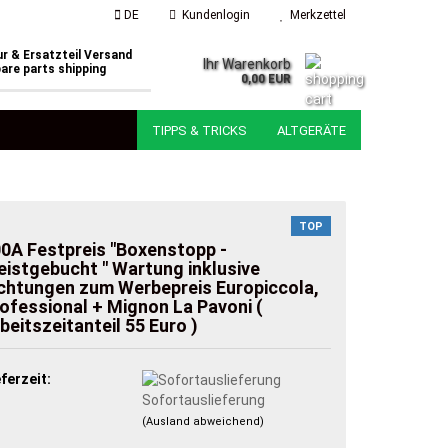
DE
Kundenlogin
Merkzettel
r & Ersatzteil Versand
Ihr Warenkorb
are parts shipping
0,00 EUR
TIPPS & TRICKS
ALTGERÄTE
TOP
0A Festpreis "Boxenstopp -
istgebucht " Wartung inklusive
chtungen zum Werbepreis Europiccola,
ofessional + Mignon La Pavoni (
beitszeitanteil 55 Euro )
eferzeit:
Sofortauslieferung
(Ausland abweichend)