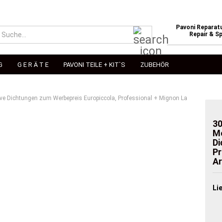
Pavoni Reparatu
Suche...
Repair & Sp
G
G E R Ä T E
PAVONI TEILE + KIT`S
ZUBEHÖR
ive Dichtungen zum Werbepreis Europiccola, Professional + Mignon La
30
Me
Di
Pr
Ar
Li