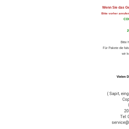
Wenn Sie das Ge
Bitte vorher anrufe
COP
2
Bitte 
Für Pakete die fal
wir k
Vielen D
( Sapit, ei
Cop
20
Tel:
service@