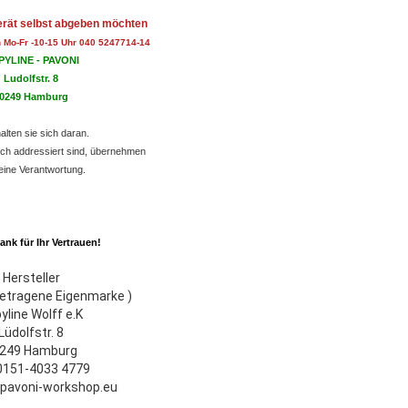
rät selbst abgeben möchten
n Mo-Fr -10-15 Uhr 040 5247714-14
YLINE - PAVONI
Ludolfstr. 8
0249 Hamburg
halten sie sich daran.
sch addressiert sind, übernehmen
eine Verantwortung.
ank für Ihr Vertrauen!
Hersteller
ngetragene Eigenmarke )
yline Wolff e.K
Lüdolfstr. 8
249 Hamburg
 0151-4033 4779
pavoni-workshop.eu