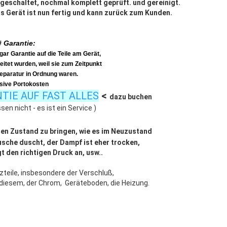
geschaltet, nochmal komplett geprüft. und gereinigt.
as Gerät ist nun fertig und kann zurück zum Kunden.
# Garantie:
r Garantie auf die Teile am Gerät,
eitet wurden, weil sie zum Zeitpunkt
eparatur in Ordnung waren.
usive Portokosten
TIE AUF FAST ALLES
<
dazu buchen
sen nicht - es ist ein Service )
n den Zustand zu bringen, wie es im Neuzustand
Dusche duscht, der Dampf ist eher trocken,
 den richtigen Druck an, usw..
eile, insbesondere der Verschluß,
n diesem, der Chrom, Geräteboden, die Heizung.