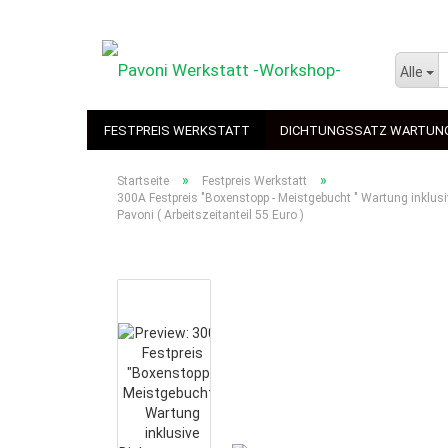
Alle
FESTPREIS WERKSTATT
DICHTUNGSSATZ WARTUN
»
»
Startseite
Festpreis Werkstatt
300A Festpreis "Boxenstopp - Meistgebucht " Wartung inklus
Pavoni ( Arbeitszeitanteil 55 Euro )