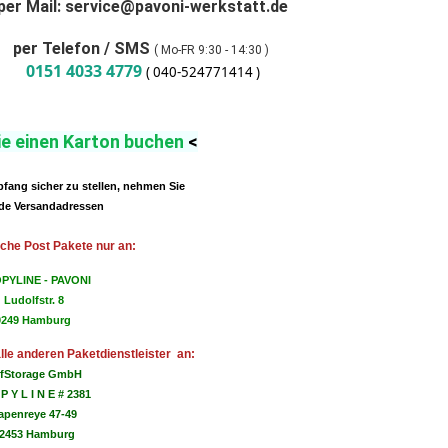
per Mail: service@pavoni-werkstatt.de
per Telefon / SMS
( Mo-FR 9:30 - 14:30 )
0151 4033 4779
( 040-524771414 )
ie einen Karton buchen
<
ang sicher zu stellen, nehmen Sie
de Versandadressen
che Post Pakete nur an:
PYLINE - PAVONI

Ludolfstr. 8

0249 Hamburg
lle anderen Paketdienstleister an:
lfStorage GmbH
P Y L I N E # 2381
apenreye 47-49
2453 Hamburg