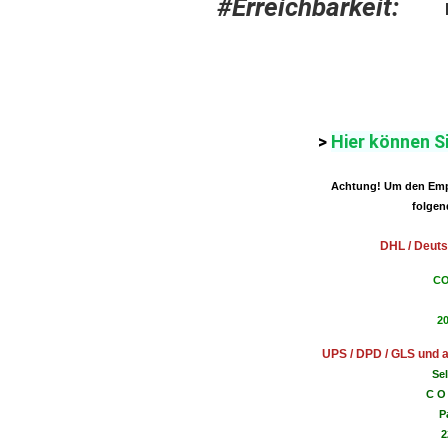
#Erreichbarkeit:
>
Hier können S
Achtung! Um den Empf
folgen
DHL / Deuts
CO
2
UPS / DPD / GLS und a
Se
C O 
P
2