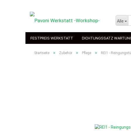
Alle
FESTPREIS WERKSTATT
DICHTUNGSSATZ WARTUN
»
»
»
Startseite
Zubehör
Pflege
REI1 - Reingungstü