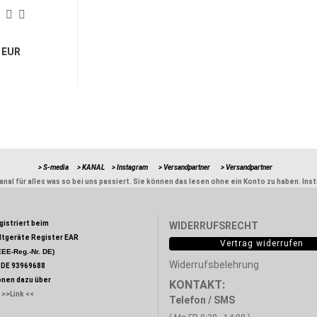
 EUR
> S-media
> KANAL
> Instagram
> Versandpartner
> Versandpartner
nal für alles was so bei uns passiert. Sie können das lesen ohne ein Konto zu haben. Ins
egistriert beim
WIDERRUFSRECHT
ltgeräte Register EAR
Vertrag widerrufen
EE-Reg.-Nr. DE)
Widerrufsbelehrung
:
DE 93969688
onen dazu über
KONTAKT:
>>Link <<
Telefon / SMS