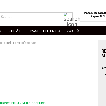
Pavoni Reparatu
Suche...
Repair & Sp
G
G E R Ä T E
PAVONI TEILE + KIT`S
ZUBEHÖR
cher inkl. 4 x Mikrofasertuch
RE
Mi
Art
Li