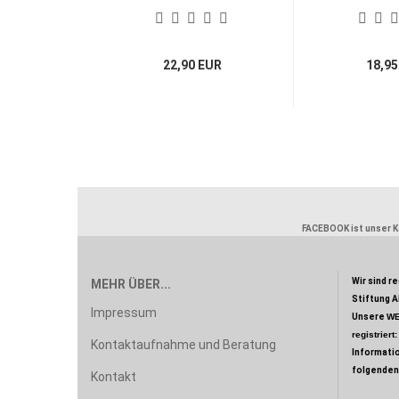
Arabica,...
22,90 EUR
18,95
FACEBOOK ist unser Ka
Wir sind r
MEHR ÜBER...
Stiftung A
Impressum
Unsere
WE
registriert
Kontaktaufnahme und Beratung
Informati
folgenden
Kontakt