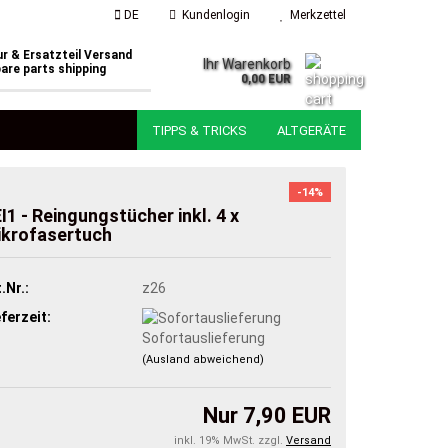
DE
Kundenlogin
Merkzettel
r & Ersatzteil Versand
Ihr Warenkorb
are parts shipping
0,00 EUR
TIPPS & TRICKS
ALTGERÄTE
-14%
I1 - Reingungstücher inkl. 4 x
krofasertuch
.Nr.:
z26
eferzeit:
Sofortauslieferung
(Ausland abweichend)
Nur 7,90 EUR
inkl. 19% MwSt. zzgl.
Versand