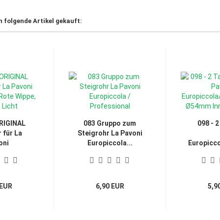
h folgende Artikel gekauft:
RIGINAL
083 Gruppo zum
098 - 
 für La
Steigrohr La Pavoni
oni
Europiccola...
Europicco
cola...
 EUR
6,90 EUR
5,9