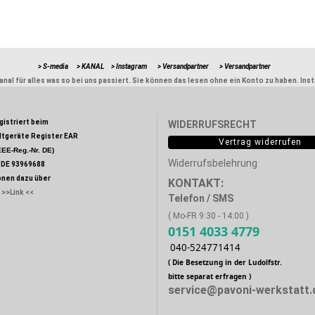
> S-media
> KANAL
> Instagram
> Versandpartner
> Versandpartner
nal für alles was so bei uns passiert. Sie können das lesen ohne ein Konto zu haben. Ins
egistriert beim
WIDERRUFSRECHT
ltgeräte Register EAR
Vertrag widerrufen
EE-Reg.-Nr. DE)
Widerrufsbelehrung
:
DE 93969688
onen dazu über
KONTAKT:
>>Link <<
Telefon / SMS
( Mo-FR 9:30 - 14:00 )
0151 4033 4779
040-524771414
( Die Besetzung in der Ludolfstr.
bitte separat erfragen )
service@pavoni-werkstatt.