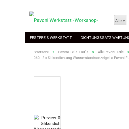
Alle
FESTPREIS WERKSTATT
DICHTUNGSSATZ WARTUN
»
»
Startseite
Pavoni Teile + Kit`s
Alle Pavoni Teile
060 - 2 x Silikondichtung Wasserstandsanzeige La Pavoni Eu