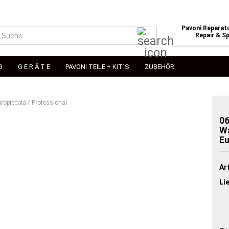
Pavoni Reparatu
Suche...
Repair & Sp
G
G E R Ä T E
PAVONI TEILE + KIT`S
ZUBEHÖR
»
ropiccola / Professional
06
Wa
Eu
Art
Li