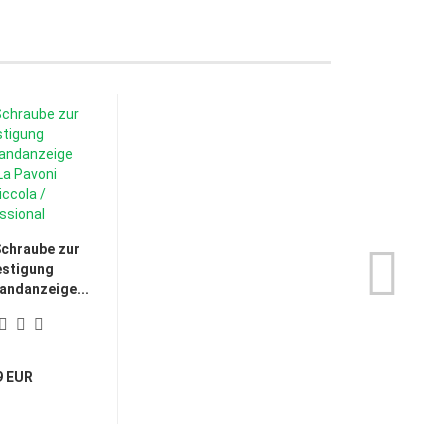
Schraube zur
estigung
andanzeige...
9 EUR