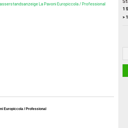
St
1 S
> 1
ni Europiccola / Professional