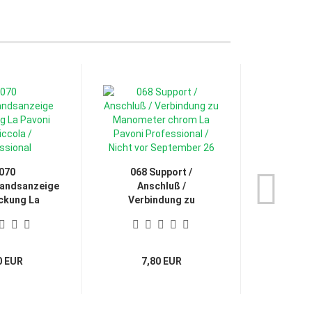
070
068 Support /
066 M
andsanzeige
Anschluß /
Kessel
ckung La
Verbindung zu
Europ
voni...
Manometer...
0 EUR
7,80 EUR
1,