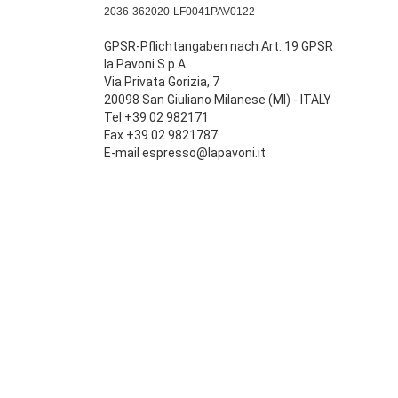
2036-362020-LF0041PAV0122
GPSR-Pflichtangaben nach Art. 19 GPSR
la Pavoni S.p.A.
Via Privata Gorizia, 7
20098 San Giuliano Milanese (MI) - ITALY
Tel +39 02 982171
Fax +39 02 9821787
E-mail espresso@lapavoni.it