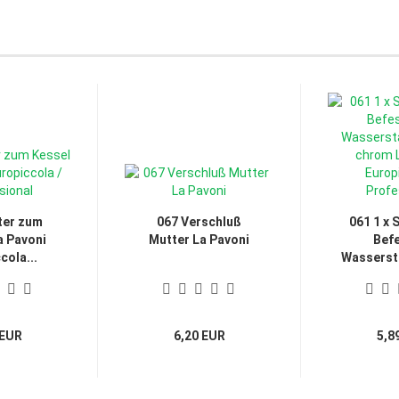
ter zum
067 Verschluß
061 1 x 
a Pavoni
Mutter La Pavoni
Bef
cola...
Wasserst
 EUR
6,20 EUR
5,8