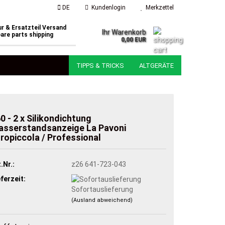
DE
Kundenlogin
Merkzettel
r & Ersatzteil Versand
Ihr Warenkorb
are parts shipping
0,00 EUR
TIPPS & TRICKS
ALTGERÄTE
0 - 2 x Silikondichtung
sserstandsanzeige La Pavoni
ropiccola / Professional
.Nr.:
z26 641-723-043
eferzeit:
Sofortauslieferung
(Ausland abweichend)