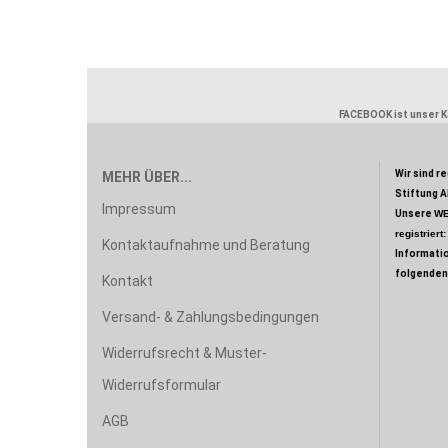
FACEBOOK ist unser Ka
Wir sind r
MEHR ÜBER...
Stiftung A
Impressum
Unsere
WE
registriert
Kontaktaufnahme und Beratung
Informati
folgenden
Kontakt
Versand- & Zahlungsbedingungen
Widerrufsrecht & Muster-
Widerrufsformular
AGB