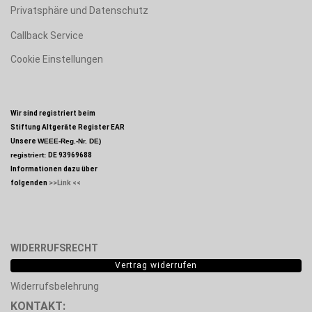
Privatsphäre und Datenschutz
Callback Service
Cookie Einstellungen
Wir sind registriert beim
Stiftung Altgeräte Register EAR
Unsere
WEEE-Reg.-Nr. DE)
registriert:
DE 93969688
Informationen dazu über
folgenden
>>Link <<
WIDERRUFSRECHT
Vertrag widerrufen
Widerrufsbelehrung
KONTAKT: