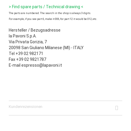
> Find spare parts / Technical drawing <
The parts are numbered. The search in the shop is always 3 digits.
For example, if you see part 6, make it 006, for part 12 it would be 012, etc.
Hersteller / Bezugsadresse
la Pavoni S.p.A.
Via Privata Gorizia, 7
20098 San Giuliano Milanese (MI) - ITALY
Tel +39 02 982171
Fax +39 02 9821787
E-mail espresso@lapavoni.it
Kundenrezensionen