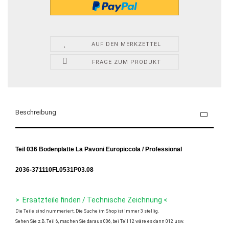
AUF DEN MERKZETTEL
FRAGE ZUM PRODUKT
Beschreibung
Teil 036 Bodenplatte La Pavoni Europiccola / Professional
2036-
371110FL0531P03.08
> Ersatzteile finden / Technische Zeichnung <
Die Teile sind nummeriert. Die Suche im Shop ist immer 3 stellig.
Sehen Sie z.B. Teil 6, machen Sie daraus 006, bei Teil 12 wäre es dann 012 usw.