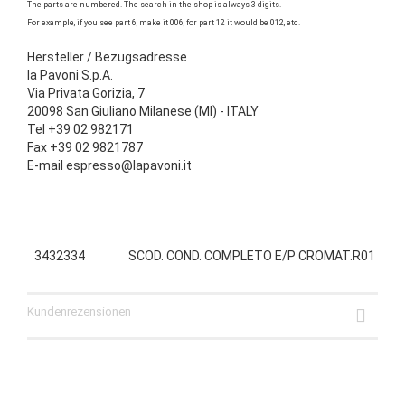
The parts are numbered. The search in the shop is always 3 digits.
For example, if you see part 6, make it 006, for part 12 it would be 012, etc.
Hersteller / Bezugsadresse
la Pavoni S.p.A.
Via Privata Gorizia, 7
20098 San Giuliano Milanese (MI) - ITALY
Tel +39 02 982171
Fax +39 02 9821787
E-mail espresso@lapavoni.it
3432334
SCOD. COND. COMPLETO E/P CROMAT.R01
Kundenrezensionen