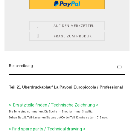
AUF DEN MERKZETTEL
FRAGE ZUM PRODUKT
Beschreibung
Teil 21 Überdruckablauf La Pavoni Europiccola / Professional
> Ersatzteile finden / Technische Zeichnung <
Die Teile sind nummeriert. Die Suche im Shop ist immer 3 stellig.
Sehen Sie z.B. Teil 6, machen Sie daraus 006, bei Teil 12 wäre es dann 012 usw.
> Find spare parts / Technical drawing <