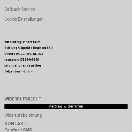
Callback Service
Cookie Einstellungen
Wir sind registriert beim
Stiftung Altgeräte Register EAR
Unsere
WEEE-Reg.-Nr. DE)
registriert:
DE 93969688
Informationen dazu über
folgenden
>>Link <<
WIDERRUFSRECHT
Vertrag widerrufen
Widerrufsbelehrung
KONTAKT:
Telefon / SMS