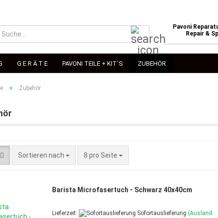
Pavoni Reparatu
Suche...
Repair & Sp
G
G E R Ä T E
PAVONI TEILE + KIT`S
ZUBEHÖR
»
te
Zubehör
hör
Sortieren nach
pro Seite
Sortieren nach
8 pro Seite
Barista Microfasertuch - Schwarz 40x40cm
Lieferzeit:
Sofortauslieferung
(Ausland