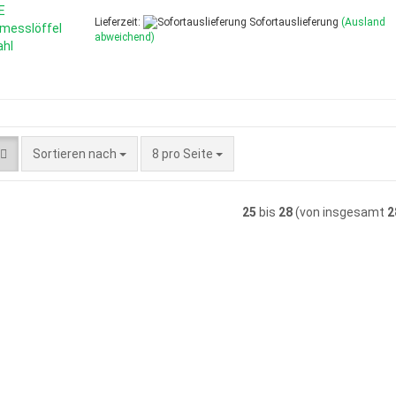
Lieferzeit:
Sofortauslieferung
(Ausland
abweichend)
Sortieren nach
pro Seite
Sortieren nach
8 pro Seite
25
bis
28
(von insgesamt
2