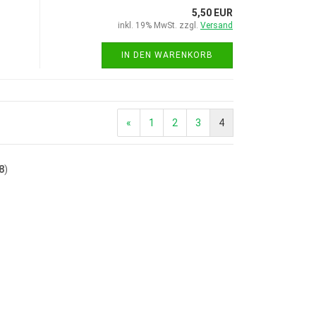
5,50 EUR
inkl. 19% MwSt. zzgl.
Versand
IN DEN WARENKORB
«
1
2
3
4
8
)