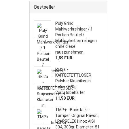
Bestseller
Puly Grind
Mahlwerkreiniger / 1
Portion Beutel /
Mahlscheiben reinigen
ohne diese
rauszunehmen
1,59 EUR
REI2a -
KAFFEEFETTLÖSER
Pulybar Klassiker in
Italien 370g
Vorratsbehälter
11,50 EUR
TMP+ - Barista 5 -
Tamper, Original Pavoni,
LPAPRELE01 inox AISI
304, 300gr. Diameter: 51