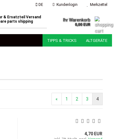
DE
Kundenlogin
Merkzettel
r & Ersatzteil Versand
Ihr Warenkorb
are parts shipping
0,00 EUR
TIPPS & TRICKS
ALTGERÄTE
«
1
2
3
4
4,70 EUR