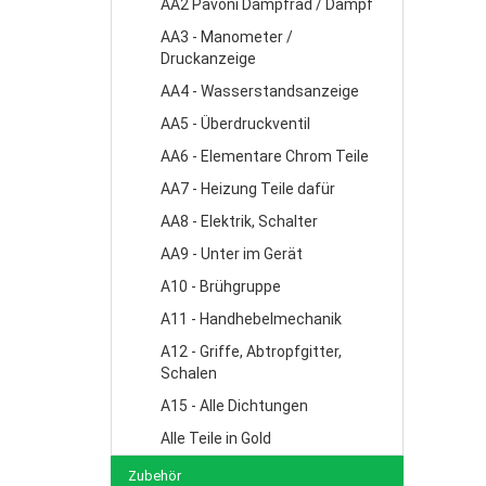
AA2 Pavoni Dampfrad / Dampf
AA3 - Manometer /
Druckanzeige
AA4 - Wasserstandsanzeige
AA5 - Überdruckventil
AA6 - Elementare Chrom Teile
AA7 - Heizung Teile dafür
AA8 - Elektrik, Schalter
AA9 - Unter im Gerät
A10 - Brühgruppe
A11 - Handhebelmechanik
A12 - Griffe, Abtropfgitter,
Schalen
A15 - Alle Dichtungen
Alle Teile in Gold
Zubehör